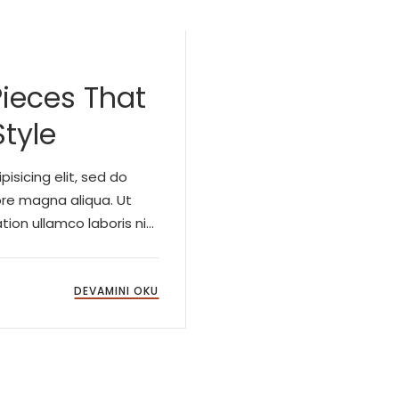
Pieces That
Style
isicing elit, sed do
ore magna aliqua. Ut
ion ullamco laboris nisi
ute irure Lorem ipsum
DEVAMINI OKU