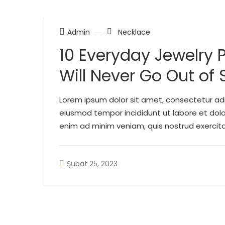
Necklace
Admin
10 Everyday Jewelry 
Will Never Go Out of 
Lorem ipsum dolor sit amet, consectetur adip
eiusmod tempor incididunt ut labore et dol
enim ad minim veniam, quis nostrud exercitat
ut aliquip ex ea commodo consequat. Duis a
dolor sit amet, ...
Şubat 25, 2023