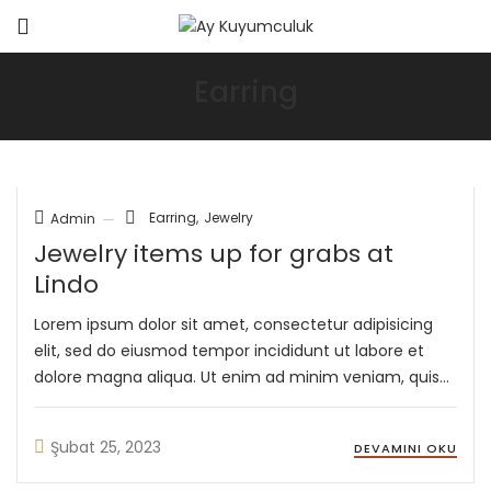
Earring
Earring
Jewelry
Admin
Jewelry items up for grabs at
Lindo
Lorem ipsum dolor sit amet, consectetur adipisicing
elit, sed do eiusmod tempor incididunt ut labore et
dolore magna aliqua. Ut enim ad minim veniam, quis
nostrud exercitation ullamco laboris nisi ut aliquip ex
ea commodo consequat. Duis aute irure Lorem ipsum
Şubat 25, 2023
DEVAMINI OKU
dolor sit amet, ...